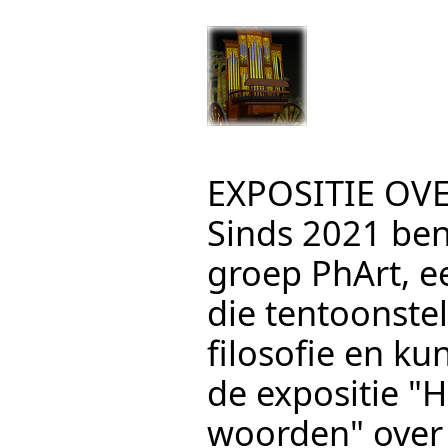
EXPOSITIE OV
Sinds 2021 ben
groep PhArt, e
die tentoonste
filosofie en ku
de expositie "
woorden" over 