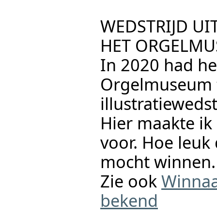
WEDSTRIJD U
HET ORGELM
In 2020 had he
Orgelmuseum t
illustratieweds
Hier maakte ik 
voor. Hoe leuk 
mocht winnen.
Zie ook
Winnaar
bekend