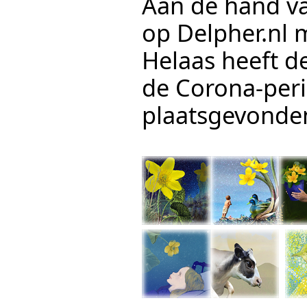
Aan de hand va
op Delpher.nl m
Helaas heeft d
de Corona-per
plaatsgevonde